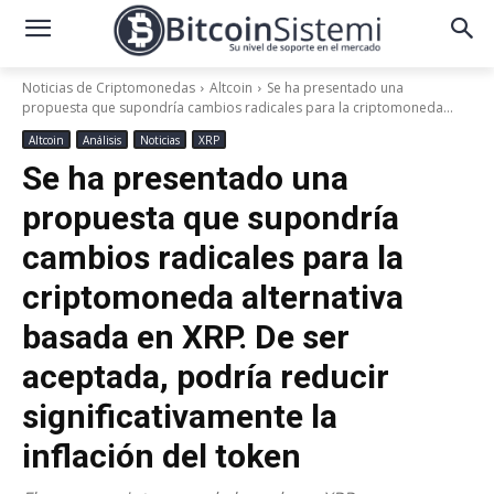
Noticias de Criptomonedas
Altcoin
Se ha presentado una
propuesta que supondría cambios radicales para la criptomoneda...
Altcoin
Análisis
Noticias
XRP
Se ha presentado una
propuesta que supondría
cambios radicales para la
criptomoneda alternativa
basada en XRP. De ser
aceptada, podría reducir
significativamente la
inflación del token