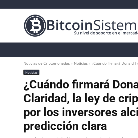
Noticias Cripto
Bitcoin
Altcoin
Anál
Noticias de Criptomonedas
Noticias
¿Cuándo firmará Donald Tru
Noticias
¿Cuándo firmará Dona
Claridad, la ley de c
por los inversores al
predicción clara