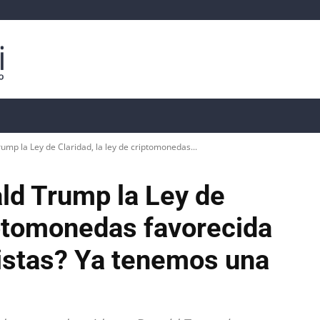
isis
Precios de Criptomonedas
📊 Datos On-Chain
mp la Ley de Claridad, la ley de criptomonedas...
ld Trump la Ley de
riptomonedas favorecida
cistas? Ya tenemos una