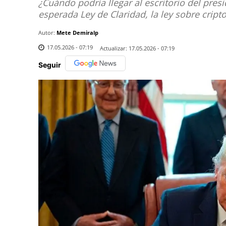
¿Cuándo podría llegar al escritorio del pre
esperada Ley de Claridad, la ley sobre cri
Autor:
Mete Demiralp
17.05.2026 - 07:19
Actualizar:
17.05.2026 - 07:19
Seguir