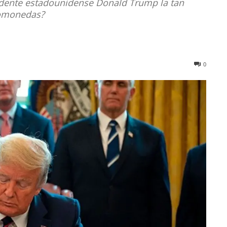
sidente estadounidense Donald Trump la tan
ptomonedas?
0