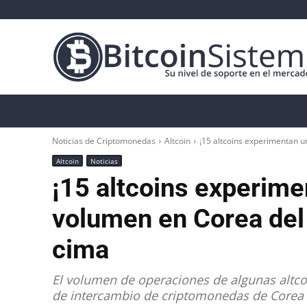
Noticias Cripto
Bitcoin
Altcoin
Anál
Noticias de Criptomonedas
Altcoin
¡15 altcoins experimentan u
Altcoin
Noticias
¡15 altcoins experime
volumen en Corea del 
cima
El volumen de operaciones de algunas altcoi
de intercambio de criptomonedas de Corea de