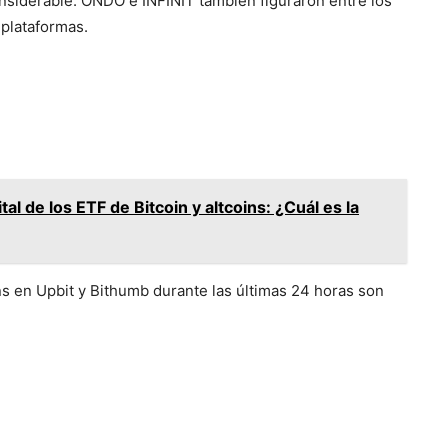
nsiderable. ONDO e INFINIT también figuraron entre los
plataformas.
tal de los ETF de Bitcoin y altcoins: ¿Cuál es la
s en Upbit y Bithumb durante las últimas 24 horas son