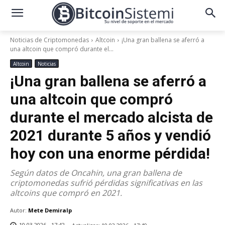
Noticias de Criptomonedas
Altcoin
¡Una gran ballena se aferró a
una altcoin que compró durante el...
Altcoin
Noticias
¡Una gran ballena se aferró a
una altcoin que compró
durante el mercado alcista de
2021 durante 5 años y vendió
hoy con una enorme pérdida!
Según datos de Oncahin, una gran ballena de
criptomonedas sufrió pérdidas significativas en las
altcoins que compró en 2021.
Autor:
Mete Demiralp
10.03.2026 - 17:42