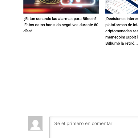
¿Están sonando las alarmas para Bitcoin?
¡Decisiones intere
¡Estos datos han sido negativos durante 80
plataformas de in
días!
criptomonedas res
memecoin! ¡Upbit la
Bithumb la retiró..