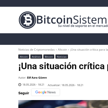
Noticias Cripto
Bitcoin
Altcoin
Anál
Noticias de Criptomonedas
Altcoin
¡Una situación crítica para la
Altcoin
Análisis
Bitcoin
Noticias
¡Una situación crítica 
Autor:
Elif Azra Güven
18.05.2026 - 18:21
Actualizar:
18.05.2026 - 18:21
Seguir