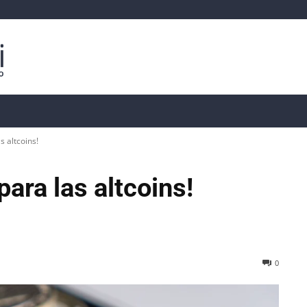
isis
Precios de Criptomonedas
📊 Datos On-Chain
s altcoins!
para las altcoins!
0