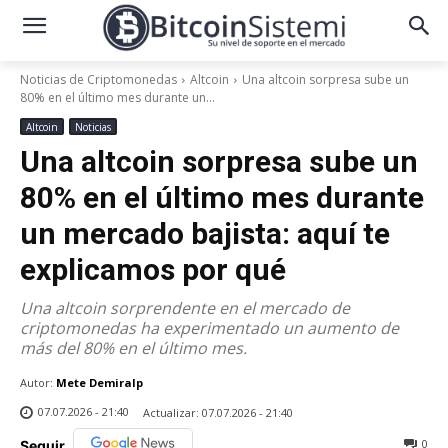
Noticias de Criptomonedas
Altcoin
Una altcoin sorpresa sube un
80% en el último mes durante un...
Altcoin
Noticias
Una altcoin sorpresa sube un
80% en el último mes durante
un mercado bajista: aquí te
explicamos por qué
Una altcoin sorprendente en el mercado de
criptomonedas ha experimentado un aumento de
más del 80% en el último mes.
Autor:
Mete Demiralp
07.07.2026 - 21:40
Actualizar:
07.07.2026 - 21:40
0
Seguir