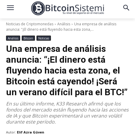
Noticias de Criptomonedas
Análisis
Una empresa de análisis
anuncia: "¡El dinero está fluyendo hacia esta zona,...
Análisis
Bitcoin
Noticias
Una empresa de análisis
anuncia: “¡El dinero está
fluyendo hacia esta zona, el
Bitcoin está cayendo! ¡Será
un verano difícil para el BTC!”
En su último informe, K33 Research afirmó que los
fondos del mercado están fluyendo hacia las acciones
de IA y que Bitcoin experimentará un verano volátil
durante este período.
Autor:
Elif Azra Güven