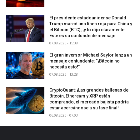
El presidente estadounidense Donald
Trump marcó una línea roja para China y
el Bitcoin (BTC), ¡y lo dijo claramente!
Este es su contundente mensaje
07.08.2026 - 15:38
El gran inversor Michael Saylor lanza un
mensaje contundente: “¡Bitcoin no
necesita esto!”
07.08.2026 - 13:28
CryptoQuant: ¡Las grandes ballenas de
Bitcoin, Ethereum y XRP están
comprando, el mercado bajista podría
estar acercándose a su fase final!
06.08.2026 - 07:03