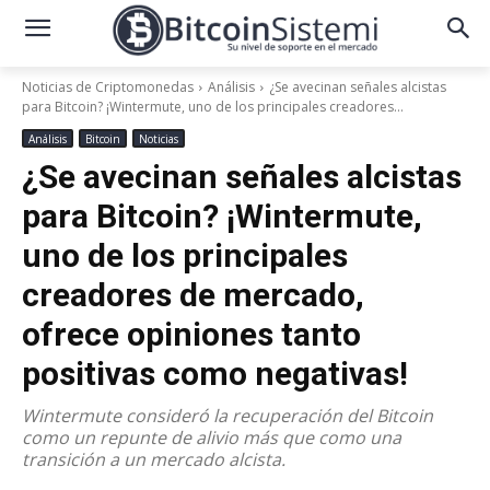
Noticias de Criptomonedas
Análisis
¿Se avecinan señales alcistas
para Bitcoin? ¡Wintermute, uno de los principales creadores...
Análisis
Bitcoin
Noticias
¿Se avecinan señales alcistas
para Bitcoin? ¡Wintermute,
uno de los principales
creadores de mercado,
ofrece opiniones tanto
positivas como negativas!
Wintermute consideró la recuperación del Bitcoin
como un repunte de alivio más que como una
transición a un mercado alcista.