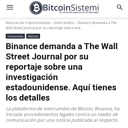
Noticias de Criptomonedas
Intercambio
Binance demanda a The
Wall Street Journal por su reportaje sobre una...
Intercambio
Noticias
Binance demanda a The Wall
Street Journal por su
reportaje sobre una
investigación
estadounidense. Aquí tienes
los detalles
La plataforma de intercambio de Bitcoin, Binance, ha
iniciado procedimientos legales contra un medio de
comunicación por una noticia publicada al respecto.