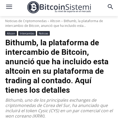
Noticias de Criptomonedas
Altcoin
Bithumb, la plataforma de
intercambio de Bitcoin, anunció que ha incluido esta...
Altcoin
Intercambio
Noticias
Bithumb, la plataforma de
intercambio de Bitcoin,
anunció que ha incluido esta
altcoin en su plataforma de
trading al contado. Aquí
tienes los detalles
Bithumb, uno de los principales exchanges de
criptomonedas de Corea del Sur, ha anunciado que
incluirá el token Cysic (CYS) en un par comercial con el
won coreano (KRW).