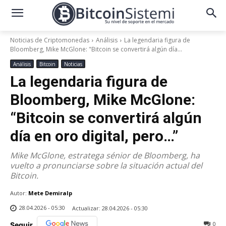
Noticias de Criptomonedas
Análisis
La legendaria figura de
Bloomberg, Mike McGlone: "Bitcoin se convertirá algún día...
Análisis
Bitcoin
Noticias
La legendaria figura de
Bloomberg, Mike McGlone:
“Bitcoin se convertirá algún
día en oro digital, pero…”
Mike McGlone, estratega sénior de Bloomberg, ha
vuelto a pronunciarse sobre la situación actual del
Bitcoin.
Autor:
Mete Demiralp
28.04.2026 - 05:30
Actualizar:
28.04.2026 - 05:30
0
Seguir