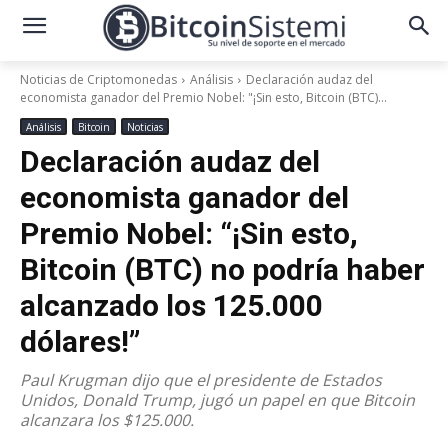
Noticias de Criptomonedas
Análisis
Declaración audaz del
economista ganador del Premio Nobel: "¡Sin esto, Bitcoin (BTC)...
Análisis
Bitcoin
Noticias
Declaración audaz del
economista ganador del
Premio Nobel: “¡Sin esto,
Bitcoin (BTC) no podría haber
alcanzado los 125.000
dólares!”
Paul Krugman dijo que el presidente de Estados
Unidos, Donald Trump, jugó un papel en que Bitcoin
alcanzara los $125.000.