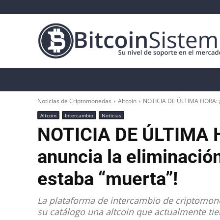
Noticias Cripto
Bitcoin
Altcoin
Anál
Noticias de Criptomonedas
Altcoin
NOTICIA DE ÚLTIMA HORA: ¡Co
Altcoin
Intercambio
Noticias
NOTICIA DE ÚLTIMA 
anuncia la eliminación
estaba “muerta”!
La plataforma de intercambio de criptomon
su catálogo una altcoin que actualmente ti