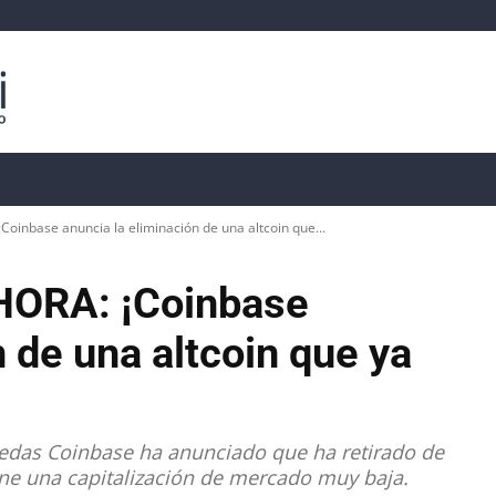
isis
Precios de Criptomonedas
📊 Datos On-Chain
inbase anuncia la eliminación de una altcoin que...
HORA: ¡Coinbase
 de una altcoin que ya
edas Coinbase ha anunciado que ha retirado de
ene una capitalización de mercado muy baja.