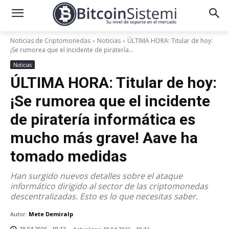
Noticias de Criptomonedas
Noticias
ÚLTIMA HORA: Titular de hoy:
¡Se rumorea que el incidente de piratería...
Noticias
ÚLTIMA HORA: Titular de hoy:
¡Se rumorea que el incidente
de piratería informática es
mucho más grave! Aave ha
tomado medidas
Han surgido nuevos detalles sobre el ataque
informático dirigido al sector de las criptomonedas
descentralizadas. Esto es lo que necesitas saber.
Autor:
Mete Demiralp
18.04.2026 - 19:12