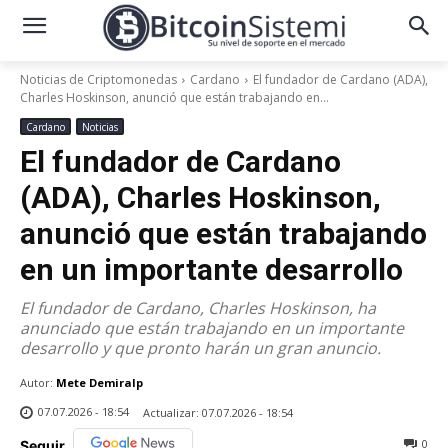
Noticias de Criptomonedas
Cardano
El fundador de Cardano (ADA),
Charles Hoskinson, anunció que están trabajando en...
Cardano
Noticias
El fundador de Cardano
(ADA), Charles Hoskinson,
anunció que están trabajando
en un importante desarrollo
El fundador de Cardano, Charles Hoskinson, ha
anunciado que están trabajando en un importante
desarrollo y que pronto harán un gran anuncio.
Autor:
Mete Demiralp
07.07.2026 - 18:54
Actualizar:
07.07.2026 - 18:54
0
Seguir