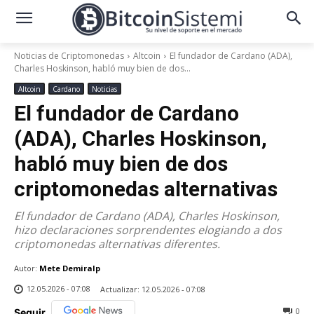
Noticias de Criptomonedas
Altcoin
El fundador de Cardano (ADA),
Charles Hoskinson, habló muy bien de dos...
Altcoin
Cardano
Noticias
El fundador de Cardano
(ADA), Charles Hoskinson,
habló muy bien de dos
criptomonedas alternativas
El fundador de Cardano (ADA), Charles Hoskinson,
hizo declaraciones sorprendentes elogiando a dos
criptomonedas alternativas diferentes.
Autor:
Mete Demiralp
12.05.2026 - 07:08
Actualizar:
12.05.2026 - 07:08
0
Seguir