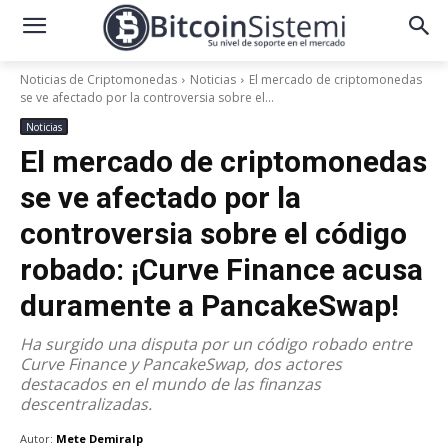
Noticias de Criptomonedas
Noticias
El mercado de criptomonedas
se ve afectado por la controversia sobre el...
Noticias
El mercado de criptomonedas
se ve afectado por la
controversia sobre el código
robado: ¡Curve Finance acusa
duramente a PancakeSwap!
Ha surgido una disputa por un código robado entre
Curve Finance y PancakeSwap, dos actores
destacados en el mundo de las finanzas
descentralizadas.
Autor:
Mete Demiralp