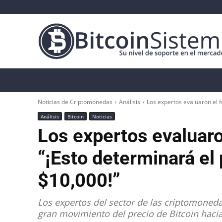
Noticias Cripto
Bitcoin
Altcoin
Anál
Noticias de Criptomonedas
Análisis
Los expertos evaluaron el f
Análisis
Bitcoin
Noticias
Los expertos evaluaron
“¡Esto determinará e
$10,000!”
Los expertos del sector de las criptomoned
gran movimiento del precio de Bitcoin hacia