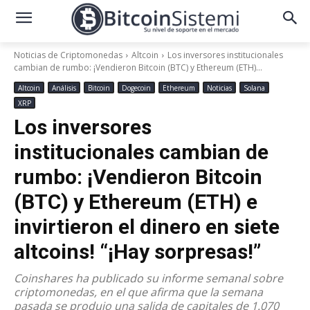
Noticias de Criptomonedas
Altcoin
Los inversores institucionales
cambian de rumbo: ¡Vendieron Bitcoin (BTC) y Ethereum (ETH)...
Altcoin
Análisis
Bitcoin
Dogecoin
Ethereum
Noticias
Solana
XRP
Los inversores
institucionales cambian de
rumbo: ¡Vendieron Bitcoin
(BTC) y Ethereum (ETH) e
invirtieron el dinero en siete
altcoins! “¡Hay sorpresas!”
Coinshares ha publicado su informe semanal sobre
criptomonedas, en el que afirma que la semana
pasada se produjo una salida de capitales de 1.070