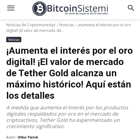
Noticias de Criptomonedas
Noticias
¡Aumenta el interés por el oro
digital! ¡El valor de mercado de...
Noticias
¡Aumenta el interés por el oro
digital! ¡El valor de mercado
de Tether Gold alcanza un
máximo histórico! Aquí están
los detalles
A medida que aumenta el interés por los productos
digitales respaldados por oro en el mercado de
criptoactivos, Tether Gold ha experimentado un
crecimiento significativo.
Autor:
Utku Yanık