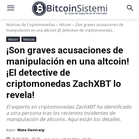
Noticias de Criptomonedas
Altcoin
¡Son graves acusaciones de
manipulación en una altcoin! ¡El detective de criptomonedas...
Altcoin
Noticias
¡Son graves acusaciones de
manipulación en una altcoin!
¡El detective de
criptomonedas ZachXBT lo
revela!
El experto en criptomonedas ZachXBT ha identificado
a otra persona tras los recientes incidentes de
manipulación de altcoins. Aquí están los detalles.
Autor:
Mete Demiralp
20.04.2026 - 20:29