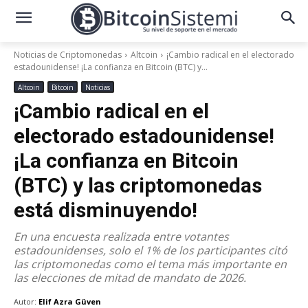
Noticias de Criptomonedas
Altcoin
¡Cambio radical en el electorado
estadounidense! ¡La confianza en Bitcoin (BTC) y...
Altcoin
Bitcoin
Noticias
¡Cambio radical en el
electorado estadounidense!
¡La confianza en Bitcoin
(BTC) y las criptomonedas
está disminuyendo!
En una encuesta realizada entre votantes
estadounidenses, solo el 1% de los participantes citó
las criptomonedas como el tema más importante en
las elecciones de mitad de mandato de 2026.
Autor:
Elif Azra Güven