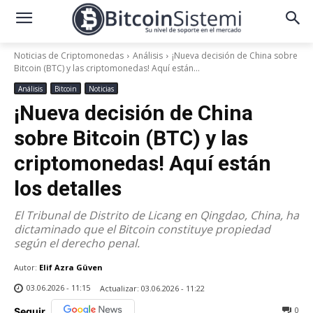
Noticias de Criptomonedas
Análisis
¡Nueva decisión de China sobre
Bitcoin (BTC) y las criptomonedas! Aquí están...
Análisis
Bitcoin
Noticias
¡Nueva decisión de China
sobre Bitcoin (BTC) y las
criptomonedas! Aquí están
los detalles
El Tribunal de Distrito de Licang en Qingdao, China, ha
dictaminado que el Bitcoin constituye propiedad
según el derecho penal.
Autor:
Elif Azra Güven
03.06.2026 - 11:15
Actualizar:
03.06.2026 - 11:22
0
Seguir