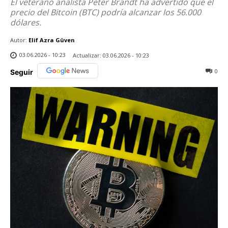
El veterano analista Peter Brandt ha advertido que el
precio del Bitcoin (BTC) podría alcanzar los 56.000
dólares.
Autor:
Elif Azra Güven
03.06.2026 - 10:23
Actualizar:
03.06.2026 - 10:23
0
Seguir