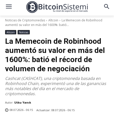
Noticias de Criptomonedas
Altcoin
La Memecoin de Robinhood
aumentó su valor en más del 1600%: batió...
Altcoin
Noticias
La Memecoin de Robinhood
aumentó su valor en más del
1600%: batió el récord de
volumen de negociación
Cashcat (CASHCAT), una criptomoneda basada en
Robinhood Chain, experimentó una de las ganancias
más notables del día en el mercado de
criptomonedas.
Autor:
Utku Yanık
08.07.2026 - 06:15
Actualizar:
08.07.2026 - 06:15