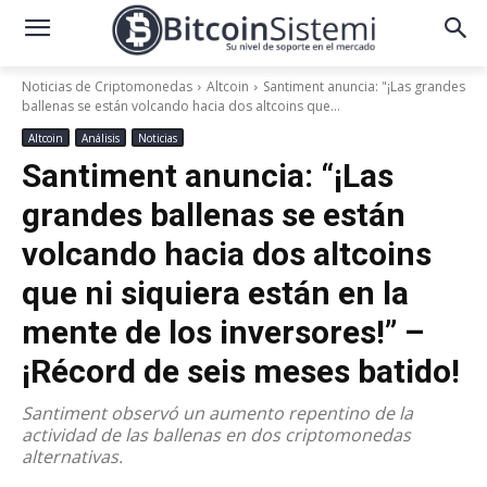
Noticias de Criptomonedas
Altcoin
Santiment anuncia: "¡Las grandes
ballenas se están volcando hacia dos altcoins que...
Altcoin
Análisis
Noticias
Santiment anuncia: “¡Las
grandes ballenas se están
volcando hacia dos altcoins
que ni siquiera están en la
mente de los inversores!” –
¡Récord de seis meses batido!
Santiment observó un aumento repentino de la
actividad de las ballenas en dos criptomonedas
alternativas.