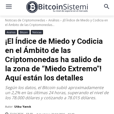
Noticias de Criptomonedas
Análisis
¡El Índice de Miedo y Codicia en
el Ámbito de las Criptomonedas...
Análisis
Bitcoin
Noticias
¡El Índice de Miedo y Codicia
en el Ámbito de las
Criptomonedas ha salido de
la zona de “Miedo Extremo”!
Aquí están los detalles
Según los datos, el Bitcoin subió aproximadamente
un 2,2% en las últimas 24 horas, superando el nivel de
los 78.000 dólares y cotizando a 78.015 dólares.
Autor:
Utku Yanık
22.04.2026 - 13:19