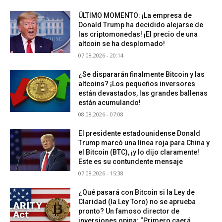
ÚLTIMO MOMENTO: ¡La empresa de
Donald Trump ha decidido alejarse de
las criptomonedas! ¡El precio de una
altcoin se ha desplomado!
07.08.2026 - 20:14
¿Se dispararán finalmente Bitcoin y las
altcoins? ¡Los pequeños inversores
están devastados, las grandes ballenas
están acumulando!
08.08.2026 - 07:08
El presidente estadounidense Donald
Trump marcó una línea roja para China y
el Bitcoin (BTC), ¡y lo dijo claramente!
Este es su contundente mensaje
07.08.2026 - 15:38
¿Qué pasará con Bitcoin si la Ley de
Claridad (la Ley Toro) no se aprueba
pronto? Un famoso director de
inversiones opina: “Primero caerá,...