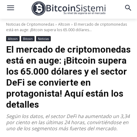
Noticias de Criptomonedas
Altcoin
El mercado de criptomonedas
está en auge: ¡Bitcoin supera los 65.000 dólares...
Altcoin
Bitcoin
Noticias
El mercado de criptomonedas
está en auge: ¡Bitcoin supera
los 65.000 dólares y el sector
DeFi se convierte en
protagonista! Aquí están los
detalles
Según los datos, el sector DeFi ha aumentado un 3,34
por ciento en las últimas 24 horas, convirtiéndose en
uno de los segmentos más fuertes del mercado.