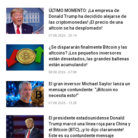
ÚLTIMO MOMENTO: ¡La empresa de
Donald Trump ha decidido alejarse de
las criptomonedas! ¡El precio de una
altcoin se ha desplomado!
07.08.2026 - 20:14
¿Se dispararán finalmente Bitcoin y las
altcoins? ¡Los pequeños inversores
están devastados, las grandes ballenas
están acumulando!
08.08.2026 - 07:08
El gran inversor Michael Saylor lanza un
mensaje contundente: “¡Bitcoin no
necesita esto!”
07.08.2026 - 13:28
El presidente estadounidense Donald
Trump marcó una línea roja para China y
el Bitcoin (BTC), ¡y lo dijo claramente!
Este es su contundente mensaje