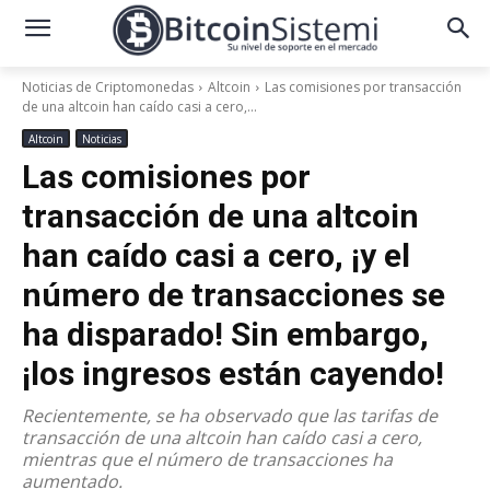
Noticias de Criptomonedas
Altcoin
Las comisiones por transacción
de una altcoin han caído casi a cero,...
Altcoin
Noticias
Las comisiones por
transacción de una altcoin
han caído casi a cero, ¡y el
número de transacciones se
ha disparado! Sin embargo,
¡los ingresos están cayendo!
Recientemente, se ha observado que las tarifas de
transacción de una altcoin han caído casi a cero,
mientras que el número de transacciones ha
aumentado.