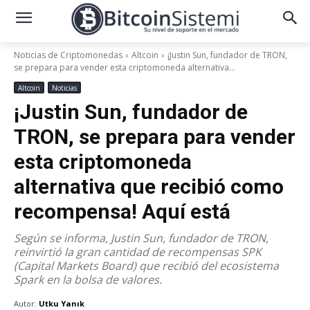
Noticias de Criptomonedas
Altcoin
¡Justin Sun, fundador de TRON,
se prepara para vender esta criptomoneda alternativa...
Altcoin
Noticias
¡Justin Sun, fundador de
TRON, se prepara para vender
esta criptomoneda
alternativa que recibió como
recompensa! Aquí está
Según se informa, Justin Sun, fundador de TRON,
reinvirtió la gran cantidad de recompensas SPK
(Capital Markets Board) que recibió del ecosistema
Spark en la bolsa de valores.
Autor:
Utku Yanık