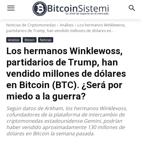
Noticias de Criptomonedas
Análisis
Los hermanos Winklewoss,
partidarios de Trump, han vendido millones de dólares en...
Análisis
Bitcoin
Noticias
Los hermanos Winklewoss,
partidarios de Trump, han
vendido millones de dólares
en Bitcoin (BTC). ¿Será por
miedo a la guerra?
Según datos de Arkham, los hermanos Winklevoss,
cofundadores de la plataforma de intercambio de
criptomonedas estadounidense Gemini, podrían
haber vendido aproximadamente 130 millones de
dólares en Bitcoin la semana pasada.