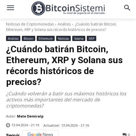
Noticias de Criptomonedas
Análisis
¿Cuándo batirán Bitcoin,
Ethereum, XRP y Solana sus récords históricos de precios?
Análisis
Bitcoin
Ethereum
Noticias
Solana
XRP
¿Cuándo batirán Bitcoin,
Ethereum, XRP y Solana sus
récords históricos de
precios?
¿Cuándo volverán a batir sus máximos históricos los
activos más importantes del mercado de
criptomonedas?
Autor:
Mete Demiralp
13.04.2026 - 21:16
Actualizar:
13.04.2026 - 21:16
0
Seguir