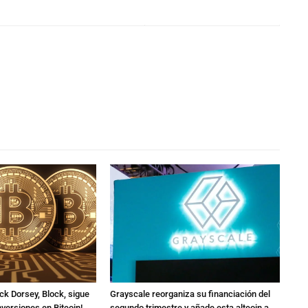
ck Dorsey, Block, sigue
Grayscale reorganiza su financiación del
versiones en Bitcoin!
segundo trimestre y añade esta altcoin a