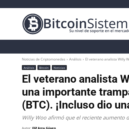
Noticias Cripto
Bitcoin
Altcoin
Anál
Noticias de Criptomonedas
Análisis
El veterano analista Willy 
Análisis
Bitcoin
Noticias
El veterano analista 
una importante trampa
(BTC). ¡Incluso dio un
Willy Woo afirmó que el reciente aumento d
Autor:
Elif Azra Güven